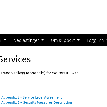
r
Nedlastinger
Om support
Logg inn
Services
ms) med vedlegg (appendix) for Wolters Kluwer
Appendix 2 - Service Level Agreement
Appendix 3 – Security Measures Description