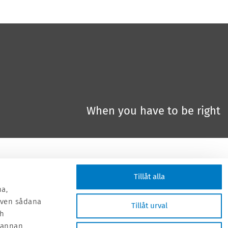
When you have to be right
Tillåt alla
na,
 även sådana
Tillåt urval
ch
 annan