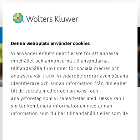
Meny
Kontakt
Denna webbplats använder cookies
Vi använder enhetsidentifierare för att anpassa
innehållet och annonserna till användarna,
tillhandahålla funktioner för sociala medier och
analysera vår trafik. Vi vidarebefordrar även sådana
identifierare och annan information från din enhet
till de sociala medier och annons- och
Om support
analysföretag som vi samarbetar med. Dessa kan i
sin tur kombinera informationen med annan
information som du har tillhandahållit eller som de
Vi ønsker at du skal kjenne deg trygg og fornøyd når du
har samlat in när du har använt deras tjänster.
benytter våre programmer og tjenester, slik at hverdagen
din blir enklere. Som programvarekunde har du derfor,
etter din onboarding, tilgang til vår kostnadsfrie support.