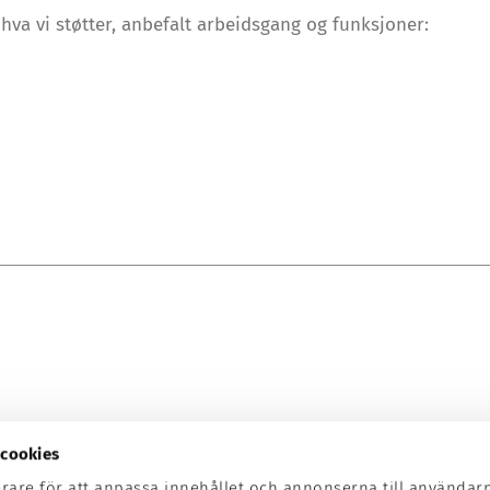
va vi støtter, anbefalt arbeidsgang og funksjoner:
cookies
erare för att anpassa innehållet och annonserna till användar