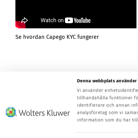
Se hvordan Capego KYC fungerer
Denna webbplats använder 
Vi använder enhetsidentifi
tillhandahålla funktioner f
identifierare och annan in
analysföretag som vi sama
information som du har till