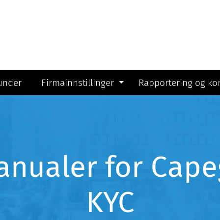
under
Firmainnstillinger
Rapportering og k
anualer for Cape
KYC