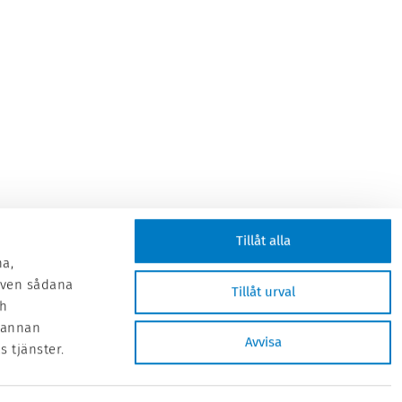
Tillåt alla
na,
 även sådana
Tillåt urval
ch
 annan
Avvisa
 tjänster.
When you have to be right