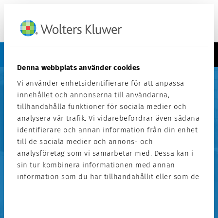
Meny
Kontakt
Support
Denna webbplats använder cookies
Manual
Vi använder enhetsidentifierare för att anpassa
Menu
innehållet och annonserna till användarna,
tillhandahålla funktioner för sociala medier och
analysera vår trafik. Vi vidarebefordrar även sådana
identifierare och annan information från din enhet
till de sociala medier och annons- och
Manualer for
analysföretag som vi samarbetar med. Dessa kan i
sin tur kombinera informationen med annan
Capego Årsoppgjør
information som du har tillhandahållit eller som de
har samlat in när du har använt deras tjänster.