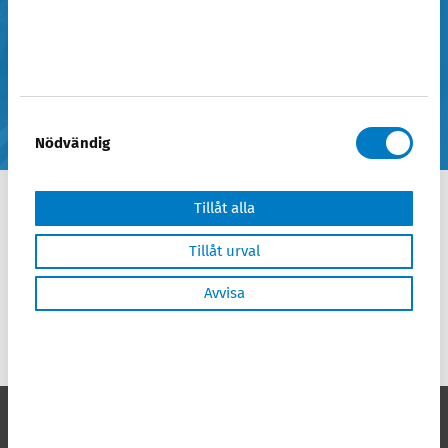
Samtyckesval
Nödvändig
Inställningar
Tillåt alla
Forhåndsfastsetting
Tillåt urval
Statistik
Avvisa
Denne artikkelen beskriver fremgangsmåte
når man skal sende inn forhåndfastsetting
Marknadsföring
for selskap som har meldt opphør.
Visa detaljer